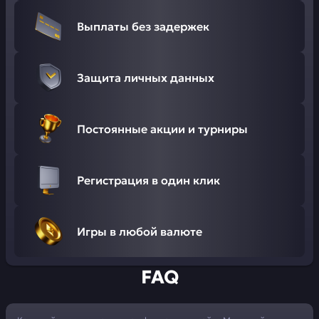
Выплаты без задержек
Защита личных данных
Постоянные акции и турниры
Регистрация в один клик
Игры в любой валюте
FAQ