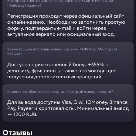
Как пройти регистрацию на официальном сайте Мелстрой
(Mellstroy) Казино?
Регистрация проходит через официальный сайт
онлайн-казино. Необходимо заполнить простую
форму, подтвердить e-mail и войти через
актуальное зеркало или официальный вход.
Какие бонусы доступны новым игрокам Mellstroy (Мелстрой)
Казино?
Доступен приветственный бонус +355% к
депозиту, фриспины, а также промокоды для
получения дополнительных вращений.
Каким способом можно получить быстрый вывод средств?
Для вывода доступны Visa, Qiwi, ЮMoney, Binance
Pay, Payeer и криптовалюты. Минимальный вывод
— 1200 RUB.
Отзывы