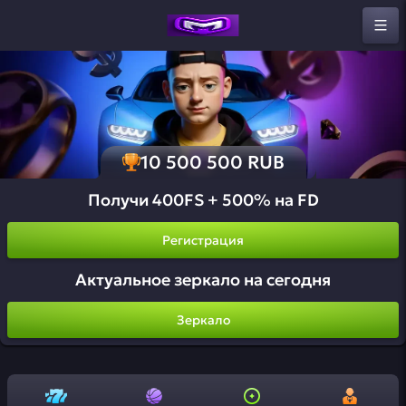
10 500 500 RUB
Получи 400FS + 500% на FD
Регистрация
Актуальное зеркало на сегодня
Зеркало