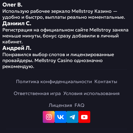
Олег В.
Использую рабочее зеркало Mellstroy Казино —
удобно и быстро, выплаты реально моментальные.
Даниил С.
Регистрация на официальном сайте Mellstroy заняла
меньше минуты, бонус сразу добавили в личный
кабинет.
Андрей Л.
Понравился выбор слотов и лицензированные
провайдеры. Mellstroy Casino однозначно
рекомендую.
Политика конфиденциальности
Контакты
Ответственная игра
Условия использования
Лицензия
FAQ