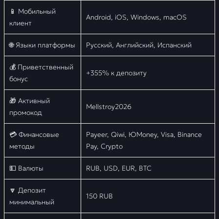
📱 Мобильный
Android, iOS, Windows, macOS
клиент
🌐 Языки платформы
Русский, Английский, Испанский
💰 Приветственный
+355% к депозиту
бонус
🎁 Активный
Mellstroy2026
промокод
💳 Финансовые
Payeer, Qiwi, ЮMoney, Visa, Binance
методы
Pay, Crypto
💵 Валюты
RUB, USD, EUR, BTC
🔽 Депозит
150 RUB
минимальный